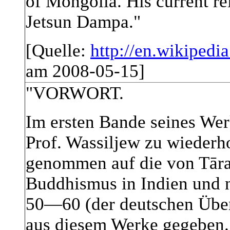
of Mongolia. His current r
Jetsun Dampa."
[Quelle:
http://en.wikipedi
am 2008-05-15]
"VORWORT.
Im ersten Bande seines We
Prof. Wassiljew zu wiederh
genommen auf die von Tāra
Buddhismus in Indien und na
50—60 (der deutschen Über
aus diesem Werke gegeben.