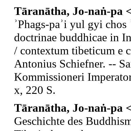
Tāranātha
,
Jo-naṅ-pa
<
ʾPhags-paʾi yul gyi chos
doctrinae buddhicae in In
/ contextum tibeticum e c
Antonius Schiefner. -- Sa
Kommissioneri Imperator
x, 220 S.
Tāranātha
,
Jo-naṅ-pa
<
Geschichte des Buddhism