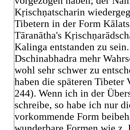
vorgezogen haben; der Nam
Kṛischṇatscharin wiedergege
Tibetern in der Form Kālat
Tāranātha's Kṛischṇarādsch
Kalinga entstanden zu sein
Dschinabhadra mehr Wahrsch
wohl sehr schwer zu entsche
haben die späteren Tibeter 
244). Wenn ich in der Über
schreibe, so habe ich nur di
vorkommende Form beibehal
wunderbare Formen wie z. B