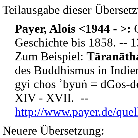
Teilausgabe dieser Übersetz
Payer, Alois <1944 - >:
Q
Geschichte bis 1858. -- 1
Zum Beispiel:
Tāranātha
des Buddhismus in Indien
gyi chos ʾbyuṅ = dGos-d
XIV - XVII. --
http://www.payer.de/que
Neuere Übersetzung: