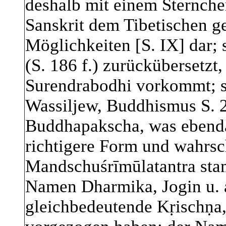
deshalb mit einem Sternchen
Sanskrit dem Tibetischen g
Möglichkeiten [S. IX] dar;
(S. 186 f.) zurückübersetzt
Surendrabodhi vorkommt; s
Wassiljew, Buddhismus S. 20
Buddhapakscha, was ebendas
richtigere Form und wahrsc
Mandschuśrīmūlatantra stam
Namen Dharmika, Jogin u. a
gleichbedeutende Kṛischṇa