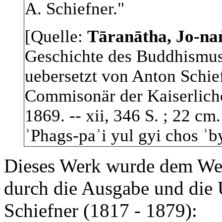
A. Schiefner."
[Quelle:
Tāranātha
,
Jo-na
Geschichte des Buddhismus 
uebersetzt von Anton Schief
Commisonär der Kaiserlich
1869. -- xii, 346 S. ; 22 cm.
ʾPhags-paʾi yul gyi chos ʾby
Dieses Werk wurde dem Wes
durch die Ausgabe und die 
Schiefner (1817 - 1879):