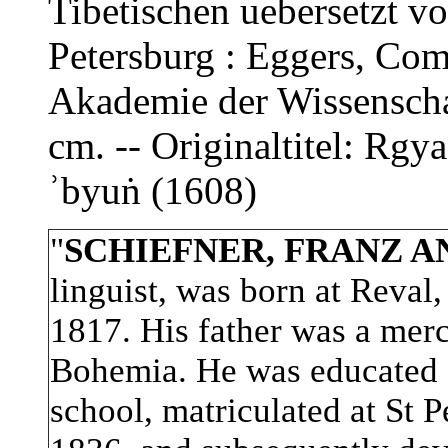
Tibetischen uebersetzt vo
Petersburg : Eggers, Com
Akademie der Wissenschaft
cm. -- Originaltitel: Rgy
ʾbyuṅ (1608)
"
SCHIEFNER, FRANZ AN
linguist, was born at Reval,
1817. His father was a mer
Bohemia. He was educated f
school, matriculated at St P