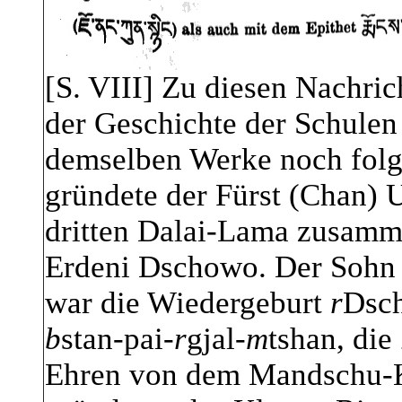
[S. VIII] Zu diesen Nachric
der Geschichte der Schulen T
demselben Werke noch folge
gründete der Fürst (Chan) 
dritten Dalai-Lama zusamme
Erdeni Dschowo. Der Sohn 
war die Wiedergeburt
r
Dsc
b
stan-pai-
r
gjal-
m
tshan, die
Ehren von dem Mandschu-Ka