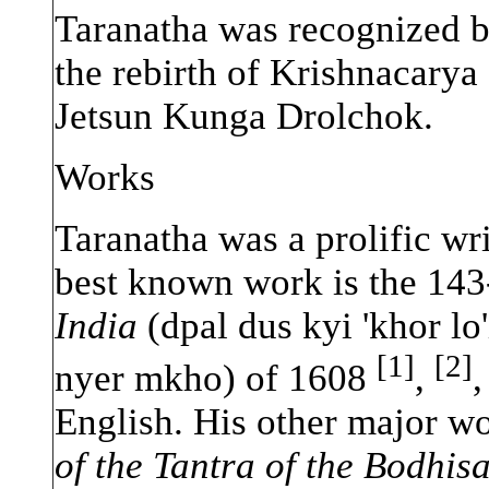
Taranatha was recognized 
the rebirth of Krishnacarya
Jetsun Kunga Drolchok.
W
orks
Taranatha was a prolific wr
best known work is the 143
India
(dpal dus kyi 'khor l
[1]
[2]
nyer mkho) of 1608
,
English. His other major w
of the Tantra of the Bodhis