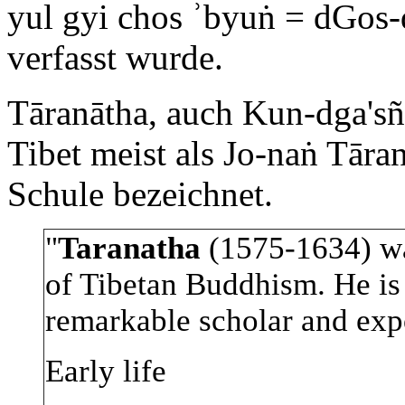
yul gyi chos ʾbyuṅ = dGos-
verfasst wurde.
Tāranātha, auch Kun-dga'sñ
Tibet meist als Jo-naṅ Tāra
Schule bezeichnet.
"
Taranatha
(1575-1634) wa
of Tibetan Buddhism. He is
remarkable scholar and exp
Early life