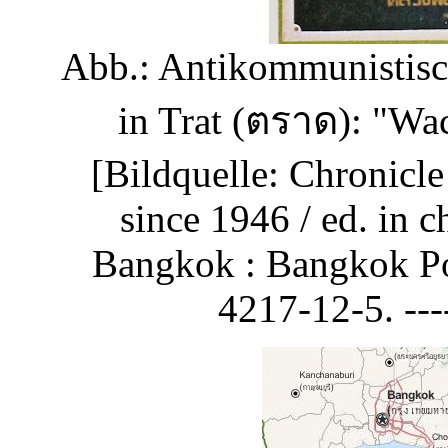
Abb.: Antikommunistisch
in Trat (
ตราด
)
: "Wa
[Bildquelle: Chronicle
since 1946 / ed. in 
Bangkok : Bangkok Po
4217-12-5. ----