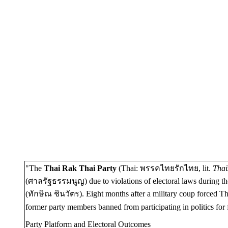
"
The
Thai Rak Thai Party
(Thai:
พรรคไทยรักไทย
, lit.
Thai
(
ศาลรัฐธรรมนูญ
)
due to violations of electoral laws during t
(
ทักษิณ ชินวัตร)
. Eight months after a military coup forced Th
former party members banned from participating in politics for 
Party Platform and Electoral Outcomes