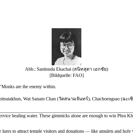
Abb.: Sanitsuda Ekachai (สนิทสุดา เอกชัย)
[Bildquelle: FAO]
 "Monks are the enemy within.
itsutakhun, Wat Sanam Chan (วัด
สนามจันทร์
)
,
Chachoengsao (
ฉะเช
rvice healing water. These gimmicks alone are enough to win Phra Kh
res to attract temple visitors and donations — like amulets and holy wa