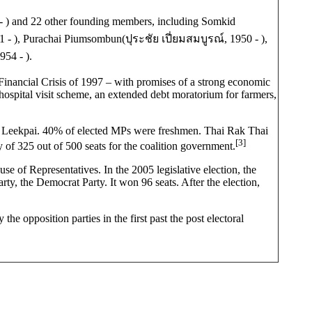
 )
and 22 other founding members, including Somkid
 - )
, Purachai Piumsombun(
ปุระชัย เปี่ยมสมบูรณ์,
1950 - ),
954 - )
.
Financial Crisis of 1997 – with promises of a strong economic
 hospital visit scheme, an extended debt moratorium for farmers,
an Leekpai. 40% of elected MPs were freshmen. Thai Rak Thai
[3]
y of 325 out of 500 seats for the coalition government.
e of Representatives. In the 2005 legislative election, the
rty, the Democrat Party. It won 96 seats. After the election,
he opposition parties in the first past the post electoral