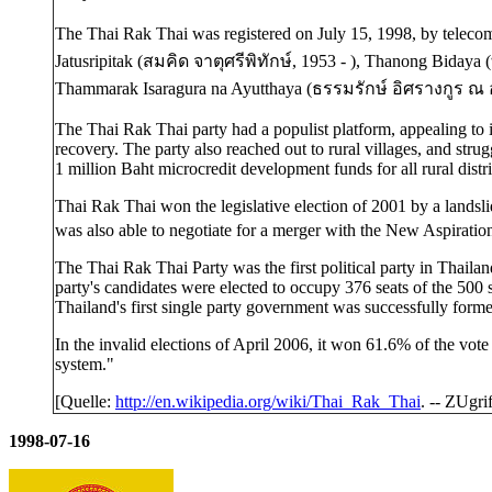
The Thai Rak Thai was registered on July 15, 1998, by teleco
Jatusripitak (
สมคิด จาตุศรีพิทักษ์, 1953 -
), Thanong Bidaya (
Thammarak Isaragura na Ayutthaya (
ธรรมรักษ์ อิศรางกูร ณ 
The Thai Rak Thai party had a populist platform, appealing to 
recovery. The party also reached out to rural villages, and str
1 million Baht microcredit development funds for all rural dis
Thai Rak Thai won the legislative election of 2001 by a land
was also able to negotiate for a merger with the New Aspiration 
The Thai Rak Thai Party was the first political party in Thaila
party's candidates were elected to occupy 376 seats of the 500 s
Thailand's first single party government was successfully form
In the invalid elections of April 2006, it won 61.6% of the vote 
system."
[Quelle:
http://en.wikipedia.org/wiki/Thai_Rak_Thai
. -- ZUgr
1998-07-16