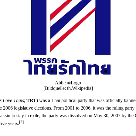
Abb.: ®Logo
[Bildquelle: th.Wikipedia]
s Love Thais
;
TRT
) was a Thai political party that was officially ban
he 2006 legislative elections. From 2001 to 2006, it was the ruling par
aksin to stay in exile, the party was dissolved on May 30, 2007 by the C
[2]
five years.