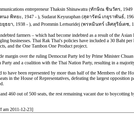
mmunications entrepreneur Thaksin Shinawatra (
ทักษิณ ชินวัตร, 1949 -
ทนง พิทยะ, 1947 - )
, Sudarat Keyuraphan (
สุดารัตน์ เกยุราพันธ์, 1961
อยุธยา
, 1938 -
)
, and Prommin Lertsuridej (
พรหมินทร์ เลิศสุริย์เดช, 1
indebted farmers – which had become indebted as a result of the Asian 
uggling businesses. Thai Rak Thai's policies have included a 30 Baht per
tricts, and the One Tambon One Product project.
slide margin over the ruling Democrat Party led by Prime Minister Chu
Party and a coalition with the Thai Nation Party, resulting in a majorit
nd to have been represented by more than half of the Members of the Hous
eats in the House of Representatives, defeating the largest opposition pa
ed.
and 460 out of 500 seats, the rest remaining vacant due to boycotting by t
iff am 2011-12-23]