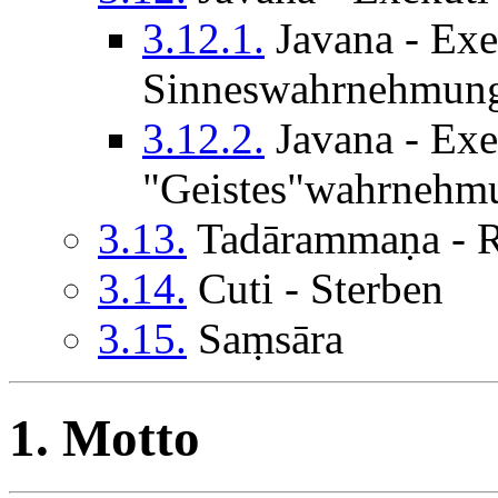
3.12.1.
Javana - Exe
Sinneswahrnehmun
3.12.2.
Javana - Exe
"Geistes"wahrnehm
3.13.
Tadārammaṇa - Re
3.14.
Cuti - Sterben
3.15.
Saṃsāra
1.
Motto