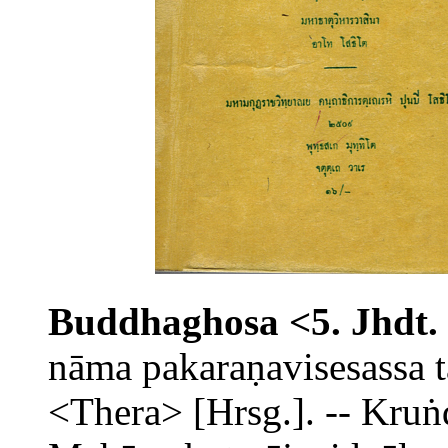
Buddhaghosa <5. Jhdt. 
nāma pakaraṇavisesassa 
<Thera> [Hrsg.]. -- Kruṅ