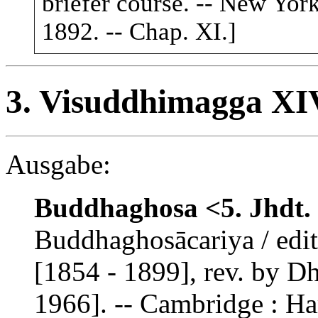
briefer course. -- New Yo
1892. -- Chap. XI.]
3.
Visuddhimagga XIV,
Ausgabe:
Buddhaghosa <5. Jhdt. 
Buddhaghosācariya / edi
[1854 - 1899], rev. by 
1966]. -- Cambridge : Ha