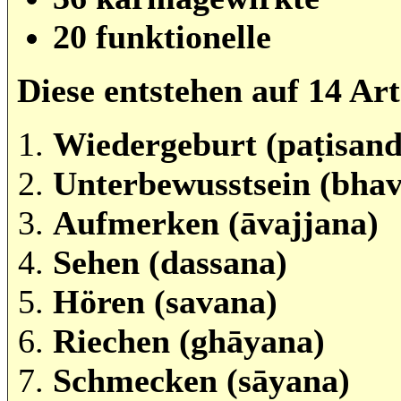
20 funktionelle
Diese entstehen auf 14 Art
Wiedergeburt (paṭisand
Unterbewusstsein (bha
Aufmerken (āvajjana)
Sehen (dassana)
Hören (savana)
Riechen (ghāyana)
Schmecken (sāyana)