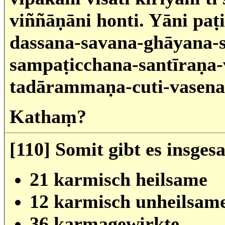
viññāṇāni honti. Yāni pa
dassana-savana-ghāyana-
sampaṭicchana-santīraṇa-
tadārammaṇa-cuti-vasena 
Kathaṃ?
[110] Somit gibt es insge
21 karmisch heilsame
12 karmisch unheilsam
36 karmagewirkte