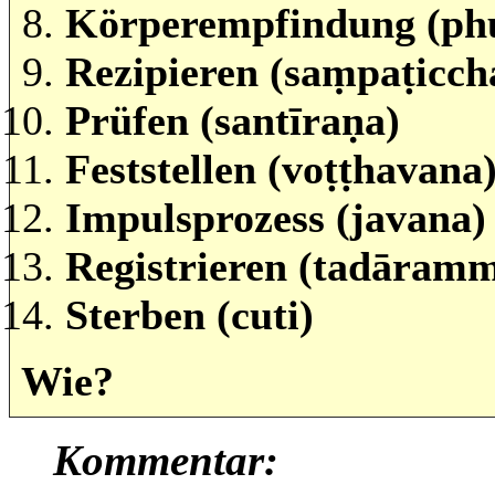
Körperempfindung (ph
Rezipieren (saṃpaṭicch
Prüfen (santīraṇa)
Feststellen (voṭṭhavana
Impulsprozess (javana)
Registrieren (tadāram
Sterben (cuti)
Wie?
Kommentar: