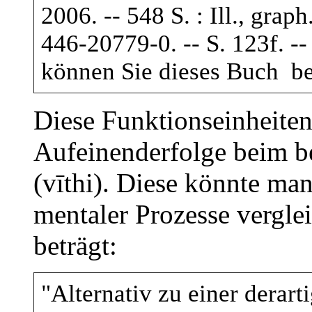
2006. -- 548 S. : Ill., grap
446-20779-0. -- S. 123f. -
können Sie dieses Buch b
Diese Funktionseinheiten 
Aufeinenderfolge beim b
(vīthi). Diese könnte man
mentaler Prozesse vergle
beträgt:
"Alternativ zu einer derar