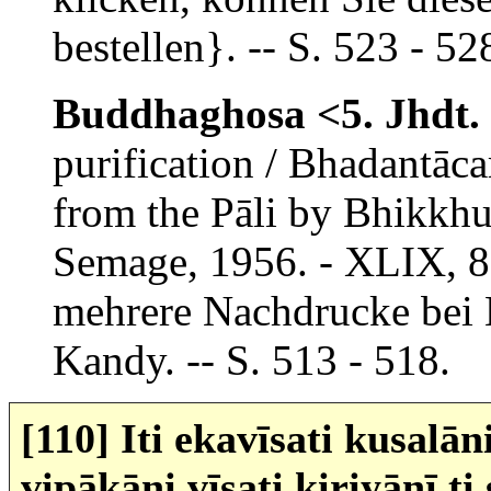
bestellen}. -- S. 523 - 52
Buddhaghosa <5. Jhdt. 
purification / Bhadantāc
from the Pāli by Bhikkh
Semage, 1956. - XLIX, 88
mehrere Nachdrucke bei B
Kandy. -- S. 513 - 518.
[110]
Iti ekavīsati kusalā
vipākāni vīsati kiriyānī t