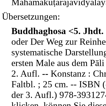
Mahāmakuṭarājavidyālaya,
Übersetzungen:
Buddhaghosa <5. Jhdt. 
oder Der Weg zur Reinheit
systematische Darstellu
ersten Male aus dem Pāli
2. Aufl.
--
Konstanz : Chri
Faltbl. ; 25 cm. -- ISBN
der 3. Aufl.) 978-39312
klicken, können Sie die