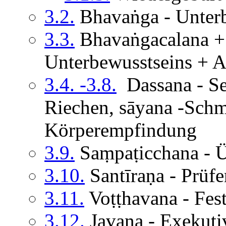
3.2.
Bhavaṅga - Unter
3.3.
Bhavaṅgacalana +
Unterbewusstseins + 
3.4. -3.8.
Dassana - Se
Riechen, sāyana -Schm
Körperempfindung
3.9.
Saṃpaṭicchana - 
3.10.
Santīraṇa - Prüfe
3.11.
Voṭṭhavana - Fest
3.12.
Javana - Exekuti