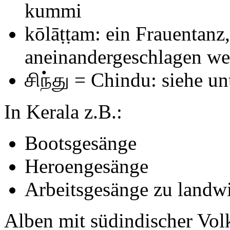
kummi
kōlāṭṭam: ein Frauentanz
aneinandergeschlagen w
சிந்து = Chindu: siehe un
In Kerala z.B.:
Bootsgesänge
Heroengesänge
Arbeitsgesänge zu landwir
Alben mit südindischer Vol