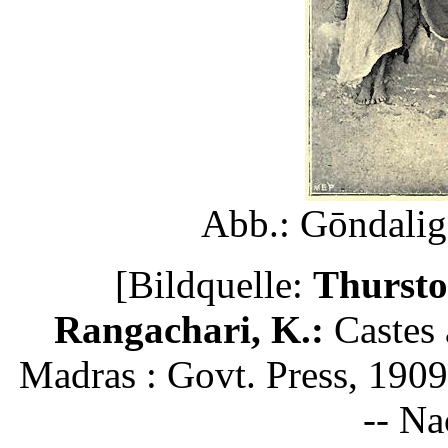
Abb.: Gōndali
[Bildquelle:
Thursto
Rangachari, K.:
Castes a
Madras : Govt. Press, 1909. 
-- Na