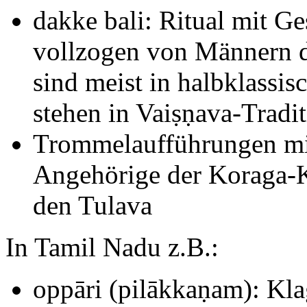
dakke bali: Ritual mit G
vollzogen von Männern d
sind meist in halbklassi
stehen in Vaiṣṇava-Tradi
Trommelaufführungen mi
Angehörige der Koraga-Ka
den Tulava
In Tamil Nadu z.B.:
oppāri (pilākkaṇam): Kl