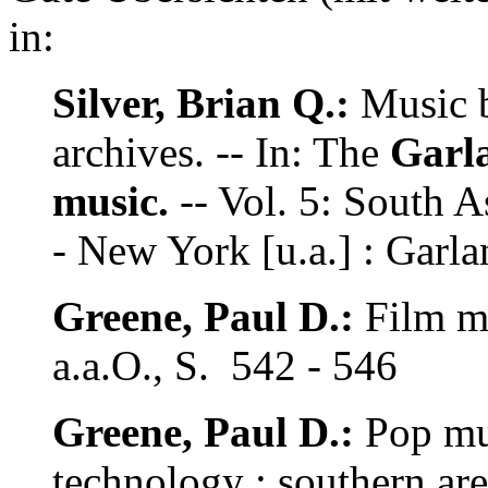
in:
Silver, Brian Q.:
Music b
archives. -- In: The
Garla
music.
-- Vol. 5: South As
- New York [u.a.] : Garla
Greene, Paul D.:
Film mu
a.a.O., S. 542 - 546
Greene, Paul D.:
Pop mus
technology : southern area