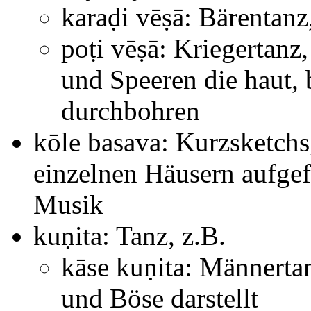
karaḍi vēṣā: Bärentan
poṭi vēṣā: Kriegertanz
und Speeren die haut,
durchbohren
kōle basava: Kurzsketchs
einzelnen Häusern aufge
Musik
kuṇita: Tanz, z.B.
kāse kuṇita: Männerta
und Böse darstellt