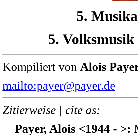
5. Musika
5. Volksmusik
Kompiliert von
Alois Paye
mailto:payer@payer.de
Zitierweise | cite as:
Payer, Alois <1944 - >: