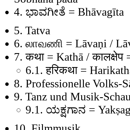
4.
ಭಾವಗೀತೆ
= Bhāvagīta
5. Tatva
6. லாவணி = Lāvaṇi / Lā
7. कथा = Kathā / कालक्षेप
6.1. हरिकथा = Harikath
8. Professionelle Volks-
9. Tanz und Musik-Schau
9.1. ಯಕ್ಷಗಾನ = Yakṣa
10. Filmmusik