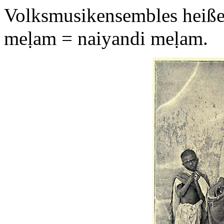
Volksmusikensembles heiß
meḷam = naiyandi meḷam.