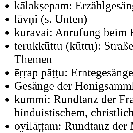
kālakṣepam: Erzählgesäng
lāvṇi (s. Unten)
kuravai: Anrufung beim 
terukkūttu (kūttu): Straß
Themen
ēṛṛap pāṭṭu: Erntegesäng
Gesänge der Honigsammle
kummi: Rundtanz der Fr
hinduistischem, christli
oyilāṭṭam: Rundtanz der 