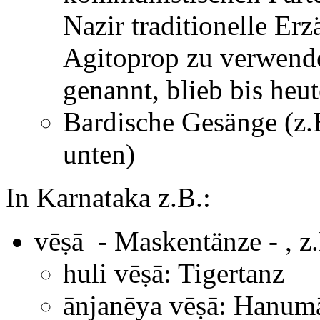
Nazir traditionelle Erz
Agitoprop zu verwende
genannt, blieb bis heu
Bardische Gesänge (z.
unten)
In Karnataka z.B.:
vēṣā - Maskentänze - , z
huli vēṣā: Tigertanz
ānjanēya vēṣā: Hanum