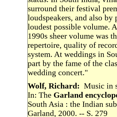
surround their festival pre
loudspeakers, and also by 
loudest possible volume. At
1990s sheer volume was the
repertoire, quality of reco
system. At weddings in Sou
part by the fame of the cla
wedding concert."
Wolf, Richard:
Music in s
In: The
Garland encyclope
South Asia : the Indian sub
Garland, 2000. --
S. 279