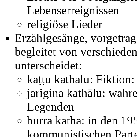
Lebenserreignissen
religiöse Lieder
Erzählgesänge, vorgetrag
begleitet von verschiede
unterscheidet:
kaṭṭu kathālu: Fiktio
jarigina kathālu: wahr
Legenden
burra katha: in den 19
kommunistischen Par