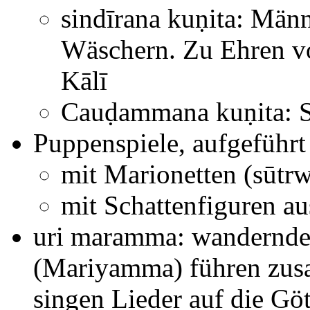
sindīrana kuṇita: Männ
Wäschern. Zu Ehren vo
Kālī
Cauḍammana kuṇita: S
Puppenspiele, aufgeführ
mit Marionetten (sūtr
mit Schattenfiguren a
uri maramma: wandernde
(Mariyamma) führen zusa
singen Lieder auf die Gö