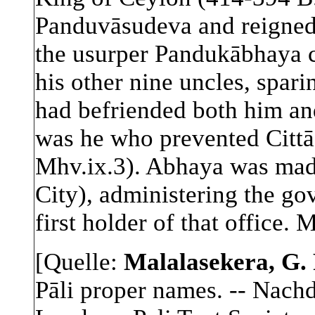
Panduvāsudeva and reigned
the usurper Pandukābhaya ca
his other nine uncles, spari
had befriended both him an
was he who prevented Cittā 
Mhv.ix.3). Abhaya was mad
City), administering the go
first holder of that office. 
[Quelle:
Malalasekera, G. 
Pāli proper names. -- Nach