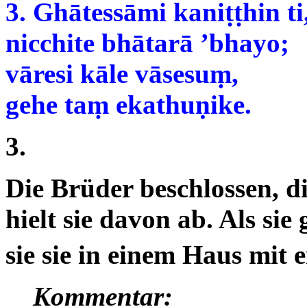
3. Ghātessāmi kaniṭṭhin ti
nicchite bhātarā ’bhayo;
vāresi kāle vāsesuṃ,
gehe taṃ ekathuṇike.
3.
Die Brüder beschlossen, d
hielt sie davon ab. Als sie
sie sie in einem Haus mit 
Kommentar: