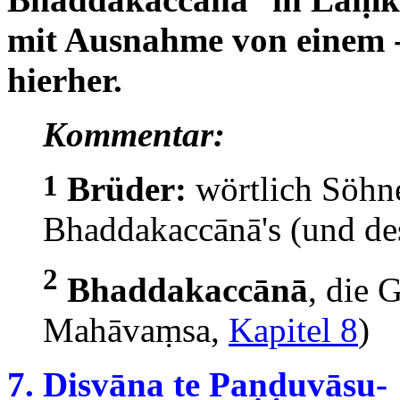
mit Ausnahme von einem -
hierher.
Kommentar:
1
Brüder:
wörtlich Söhn
Bhaddakaccānā's (und de
2
Bhaddakaccānā
, die 
Mahāvaṃsa,
Kapitel 8
)
7. Disvāna te Paṇḍuvāsu-