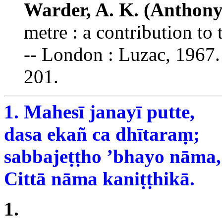
Warder, A. K. (Anthony
metre : a contribution to t
-- London : Luzac, 1967. 
201.
1. Mahesī janayī putte,
dasa ekañ ca dhītaraṃ;
sabbajeṭṭho ’bhayo nāma,
Cittā nāma kaniṭṭhikā.
1.