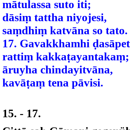
mātulassa suto iti;
dāsiṃ tattha niyojesi,
saṃdhiṃ katvāna so tato.
17. Gavakkhamhi ḍasāpet
rattiṃ kakkaṭayantakaṃ;
āruyha chindayitvāna,
kavāṭaṃ tena pāvisi.
15. - 17.