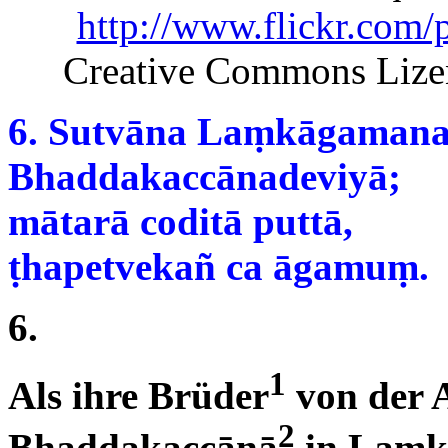
http://www.flickr.com
Creative Commons Lizen
6. Sutvāna Laṃkāgaman
Bhaddakaccānadeviyā;
mātarā coditā puttā,
ṭhapetvekañ ca āgamuṃ.
6.
1
Als ihre Brüder
von der 
2
Bhaddakaccānā
in Laṃkā