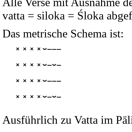
Alle Verse mit Ausnahme de
vatta = siloka = Śloka abgef
Das metrische Schema ist:
̽ ̽ ̽ ̽ ˘ˉˉˉ
̽ ̽ ̽ ̽ ˘ˉ˘ˉ
̽ ̽ ̽ ̽ ˘ˉˉˉ
̽ ̽ ̽ ̽ ˘ˉ˘ˉ
Ausführlich zu Vatta im Pāli