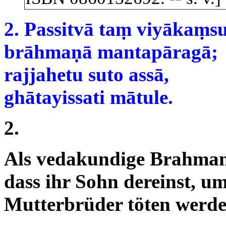
2. Passitvā taṃ viyākaṃsu
brāhmaṇā mantapāragā;
rajjahetu suto assā,
ghātayissati mātule.
2.
Als vedakundige Brahmanen
dass ihr Sohn dereinst, u
Mutterbrüder töten werde