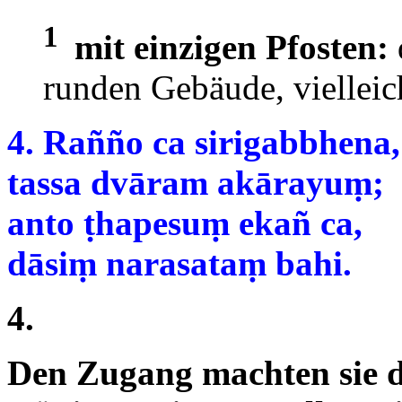
1
mit einzigen Pfosten:
runden Gebäude, vielleic
4. Rañño ca sirigabbhena,
tassa dvāram akārayuṃ;
anto ṭhapesuṃ ekañ ca,
dāsiṃ narasataṃ bahi.
4.
Den Zugang machten sie 