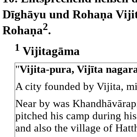
Dīghāyu und Rohaṇa Vij
2
Rohaṇa
.
1
Vijitagāma
"
Vijita-pura, Vijīta nagar
A city founded by Vijita, mi
Near by was Khandhāvārapi
pitched his camp during hi
and also the village of Hatth