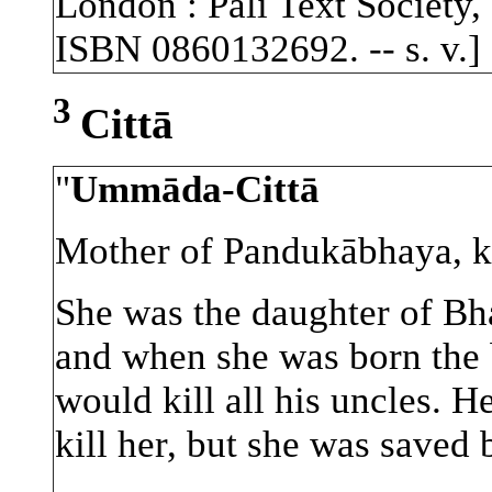
London : Pali Text Society, 
ISBN 0860132692. -- s. v.]
3
Cittā
"
Ummāda-Cittā
Mother of Pandukābhaya, k
She was the daughter of B
and when she was born the 
would kill all his uncles. H
kill her, but she was saved