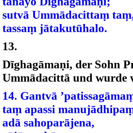
tanayo Dīghagāmaṇi;
sutvā Ummādacittaṃ taṃ
tassaṃ jātakutūhalo.
13.
Dīghagāmaṇi, der Sohn Pr
Ummādacittā und wurde wi
14. Gantvā ’patissagāmaṃ
taṃ apassi manujādhipaṃ
adā sahoparājena,