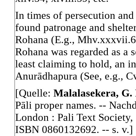
In times of persecution and
found patronage and shelter
Rohana (E.g., Mhv.xxxvii.6)
Rohana was regarded as a s
least claiming to hold, an 
Anurādhapura (See, e.g., Cv
[Quelle:
Malalasekera, G. 
Pāli proper names. -- Nach
London : Pali Text Society, 
ISBN 0860132692. -- s. v.]