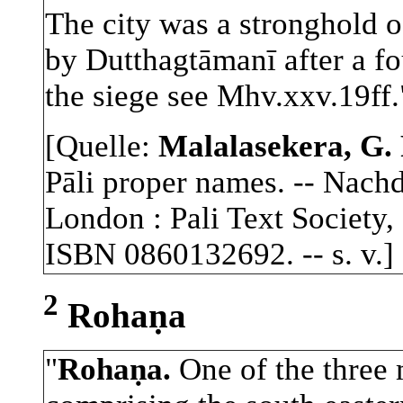
The city was a stronghold 
by Dutthagtāmanī after a fou
the siege see Mhv.xxv.19ff.
[Quelle:
Malalasekera, G. 
Pāli proper names. -- Nach
London : Pali Text Society, 
ISBN 0860132692. -- s. v.]
2
Rohaṇa
"
Rohaṇa.
One of the three 