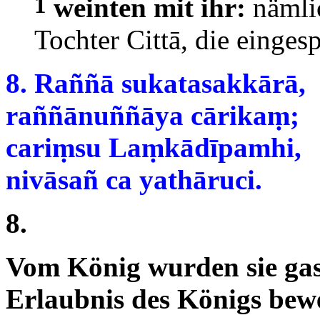
1
weinten mit ihr:
nämlic
Tochter Cittā, die eingesp
8. Raññā sukatasakkārā,
raññānuññāya cārikaṃ;
cariṃsu Laṃkādīpamhi,
nivāsañ ca yathāruci.
8.
Vom König wurden sie gas
Erlaubnis des Königs bewe