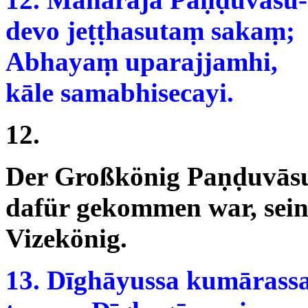
devo jeṭṭhasutaṃ sakaṃ;
Abhayaṃ uparajjamhi,
kāle samabhisecayi.
12.
Der Großkönig Paṇḍuvāsud
dafür gekommen war, sein
Vizekönig.
13. Dīghāyussa kumārassa