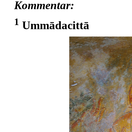
Kommentar:
1
Ummādacittā