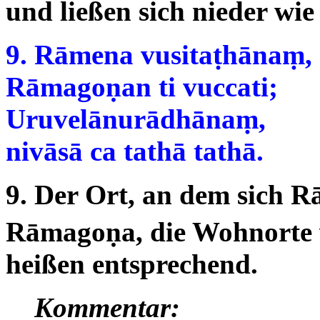
und ließen sich nieder wie 
9. Rāmena vusitaṭhānaṃ,
Rāmagoṇan ti vuccati;
Uruvelānurādhānaṃ,
nivāsā ca tathā tathā.
9. Der Ort, an dem sich R
Rāmagoṇa, die Wohnorte
heißen entsprechend.
Kommentar: