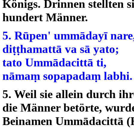
Königs. Drinnen stellten s
hundert Männer.
5. Rūpen' ummādayī nare
diṭṭhamattā va sā yato;
tato Ummādacittā ti,
nāmaṃ sopapadaṃ labhi.
5. Weil sie allein durch ih
die Männer betörte, wurd
Beinamen Ummādacittā (H