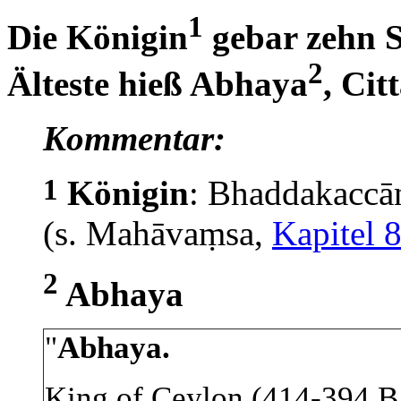
1
Die Königin
gebar zehn S
2
Älteste hieß Abhaya
, Cit
Kommentar:
1
Königin
: Bhaddakaccān
(s. Mahāvaṃsa,
Kapitel 
2
Abhaya
"
Abhaya.
King of Ceylon (414-394 B.