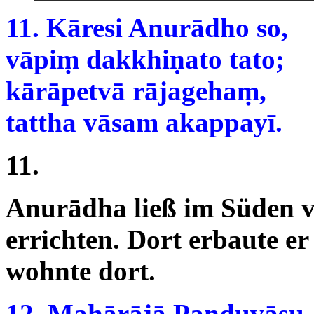
11. Kāresi Anurādho so,
vāpiṃ dakkhiṇato tato;
kārāpetvā rājagehaṃ,
tattha vāsam akappayī.
11.
Anurādha ließ im Süden 
errichten. Dort erbaute e
wohnte dort.
12. Mahārājā Paṇḍuvāsu-