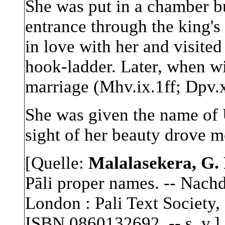
She was put in a chamber bui
entrance through the king'
in love with her and visited
hook-ladder. Later, when wi
marriage (Mhv.ix.1ff; Dpv.x
She was given the name of
sight of her beauty drove 
[Quelle:
Malalasekera, G. 
Pāli proper names. -- Nach
London : Pali Text Society, 
ISBN 0860132692. -- s. v.]