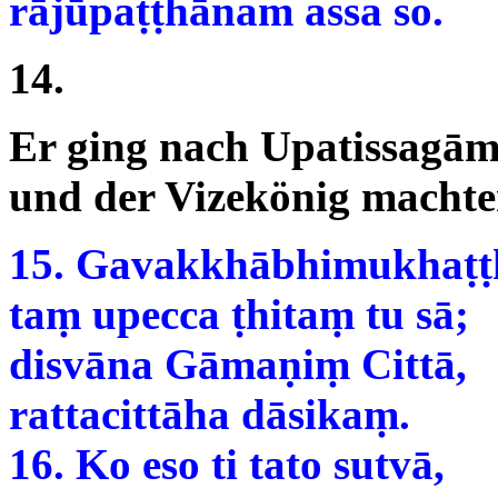
rājūpaṭṭhānam assa so.
14.
Er ging nach Upatissagām
und der Vizekönig machte
15. Gavakkhābhimukhaṭṭ
taṃ upecca ṭhitaṃ tu sā;
disvāna Gāmaṇiṃ Cittā,
rattacittāha dāsikaṃ.
16. Ko eso ti tato sutvā,