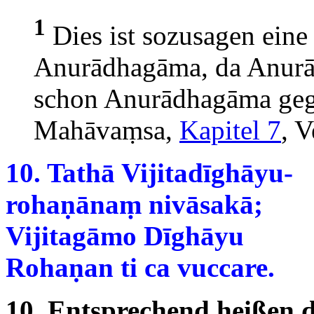
1
Dies ist sozusagen ein
Anurādhagāma, da
Anurād
schon Anurādhagāma gegr
Mahāvaṃsa,
Kapitel 7
, V
10. Tathā Vijitadīghāyu-
rohaṇānaṃ nivāsakā;
Vijitagāmo Dīghāyu
Rohaṇan ti ca vuccare.
10. Entsprechend heißen d