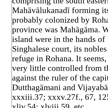
comprising the south eastern
Mahāvālukanadī forming its
probably colonized by Rohan
province was Mahāgāma. Wh
island were in the hands of 
Singhalese court, its nobles
refuge in Rohana. It seems,
very little controlled from 
against the ruler of the cap
Dutthagāmani and Vijayabāhu
xxxiii.37; xxxv.27f., 67, 125
xliv.54; xlviii.59, etc.